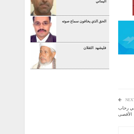
اليماني
الحق الذي يخافون سماع صوته
فليشهد الثقلان
NEX
 في رحاب
الأقصى