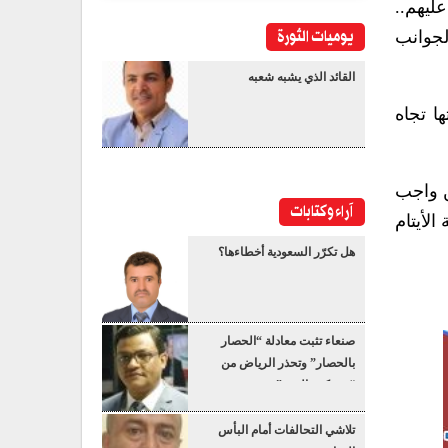
ليهم..
يوميات الثورة
لجوانب
القائد الذي يشبه شعبه
ا تجاه
ن واجب
آراء وكتابات
لأيتام
هل تكرّر السعودية أخطاءها؟
صنعاء تثبت معادلة “الحصار
بالحصار” وتحذر الرياض من
“عسكرة البحر”
تلاشي التحالفات أمام البأس