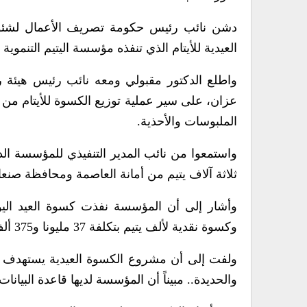
دشن نائب رئيس حكومة تصريف الأعمال لشئون 
العيدية للأيتام الذي تنفذه مؤسسة اليتيم التنموية 
واطلع الدكتور مقبولي ومعه نائب رئيس هيئة ر
عزان، على سير عملية توزيع الكسوة للأيتام من ا
الملبوسات والأحذية.
واستمعوا من نائب المدير التنفيذي للمؤسسة الد
ثلاثة آلاف يتيم من أمانة العاصمة ومحافظة صنعاء، بتكلفة 67 مليونا و
وكسوة نقدية لألف يتيم بتكلفة 37 مليونا و375 ألف ريال بتمويل من هيئتي الزكاة ورعاية أسر الشهداء.
ولفت إلى أن مشروع الكسوة العيدية يستهدف ست
والحديدة.. مبيناً أن المؤسسة لديها قاعدة البيانات تضم أكثر 14 ألف يتيم وتسعى إلى توفير كافة م