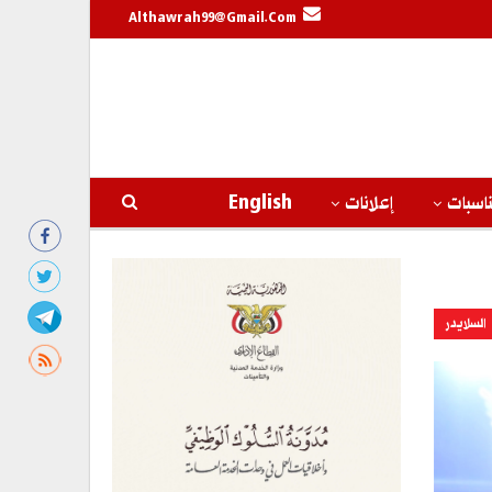
Althawrah99@gmail.com
اسبات
إعلانات
English
السلايدر