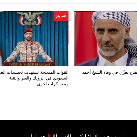
السلايدر
فتاح يعزّي في وفاة الشيخ أحمد
القوات المسلحة تستهدف تحشيدات العد
السعودي في الرويك والعبر والثنية
ومعسكرات أخرى
من نحن
لإعلاناتكم
للإشتراك
خدماتنا