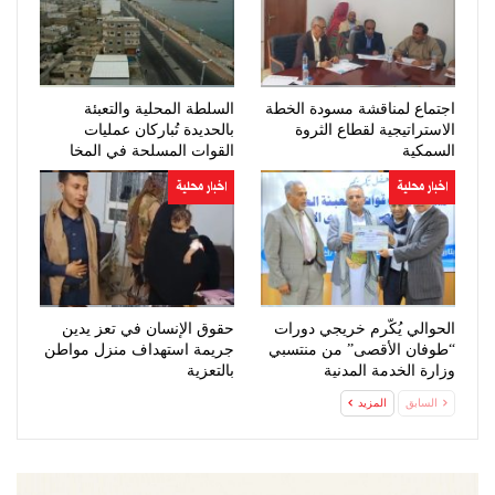
اجتماع لمناقشة مسودة الخطة
السلطة المحلية والتعبئة
الاستراتيجية لقطاع الثروة
بالحديدة تُباركان عمليات
السمكية
القوات المسلحة في المخا
اخبار محلية
اخبار محلية
الحوالي يُكّرم خريجي دورات
حقوق الإنسان في تعز يدين
“طوفان الأقصى” من منتسبي
جريمة استهداف منزل مواطن
وزارة الخدمة المدنية
بالتعزية
السابق
المزيد