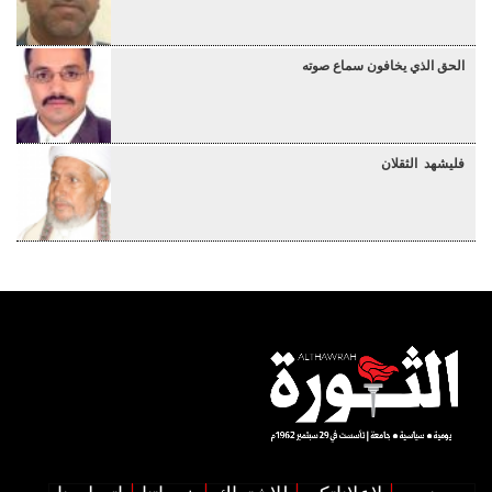
الحق الذي يخافون سماع صوته
فليشهد الثقلان