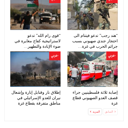
“هند رجب” تدعو فيتنام الى
“قوى رام الله” تدعو
احتجاز جندي صهيوني بسبب
لاستراتيجية كفاح مغايرة في
جرائم الحرب في غزة…
ضوء الإبادة والتطهير…
-عربي
-عربي
إصابة ثلاثة فلسطينيين جراء
إطلاق نار وقنابل إنارة وإشعال
قصف العدو الصهيوني قطاع
نيران للعدو الإسرائيلي في
غزة
مناطق متفرقة بقطاع غزة
السابق
المزيد