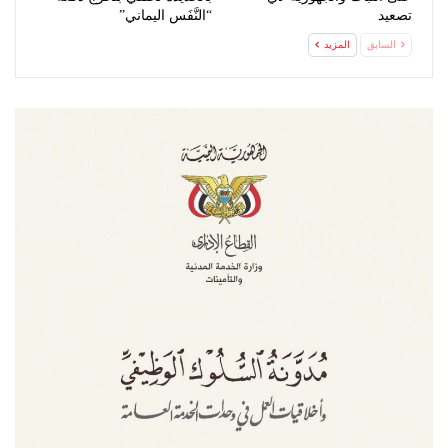
تصعيد
“النَّفَس اليماني”
السابق
المزيد