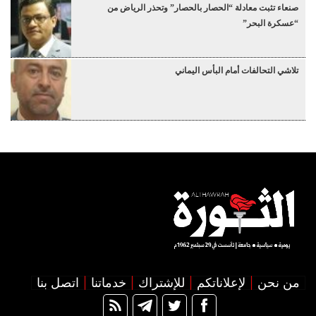
صنعاء تثبت معادلة “الحصار بالحصار” وتحذر الرياض من
“عسكرة البحر”
تلاشي التحالفات أمام البأس اليماني
من نحن
لإعلاناتكم
للإشتراك
خدماتنا
اتصل بنا