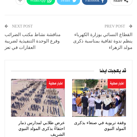
WhatsApp
Twitter
Facebook
Share
NEXT POST
PREV POST
القطاع النسائي بوزارة الكهرباء
مناقشة نشاط مكتب الضرائب
ينظم ندوة ثقافية بمناسبة ذكرى
وفرع الوحدة التنفيذية لضريبة
مولد الزهراء
العقارات في تعز
قد يعجبك ايضا
اخبار محلية
اخبار محلية
وقفة تربوية في صنعاء بذكرى
عرض طلابي لمدارس ذمار
المولد النبوي
احتفاءً بذكرى المولد النبوي
الشريف