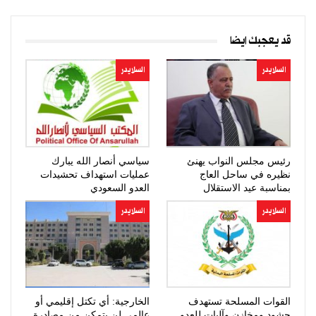
قد يعجبك ايضا
السلايدر
السلايدر
رئيس مجلس النواب يهنئ
سياسي أنصار الله يبارك
نظيره في ساحل العاج
عمليات استهداف تحشيدات
بمناسبة عيد الاستقلال
العدو السعودي
السلايدر
السلايدر
القوات المسلحة تستهدف
الخارجية: أي تكتل إقليمي أو
حشود ومخازن وآليات للعدو
عالمي لن يتمكن من مصادرة