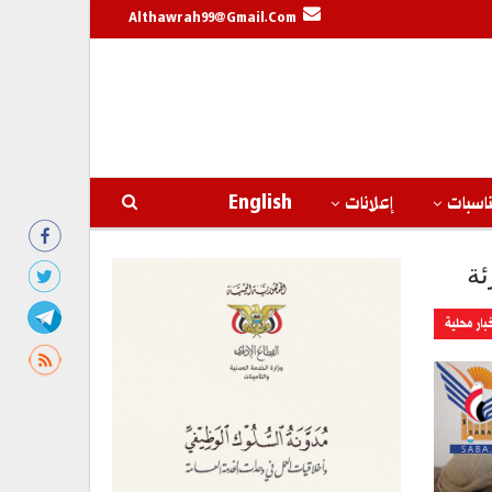
Althawrah99@gmail.com
اسبات
إعلانات
English
ئة
بار محلية