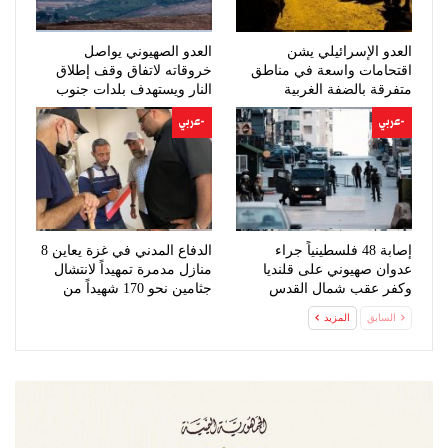
العدو الإسرائيلي يشن
العدو الصهيوني يواصل
اقتحامات واسعة في مناطق
خروقاته لاتفاق وقف إطلاق
متفرقة بالضفة الغربية
النار ويستهدف بلدات جنوب
لبنان
-عربي
-عربي
إصابة 48 فلسطينياً جراء
الدفاع المدني في غزة يعاين 8
عدوان صهيوني على قلنديا
منازل مدمرة تمهيداً لانتشال
وكفر عقب شمال القدس
جثامين نحو 170 شهيداً من
تحت…
السابق
المزيد