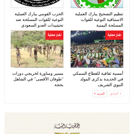
تنظيم التصحيح يبارك العملية
الحزب القومي يبارك العملية
الاستباقية النوعية للقوات
النوعية للقوات المسلحة ضد
المسلحة اليمنية
تحشيدات العدو السعودي
اخبار محلية
اخبار محلية
أمسية ثقافية للقطاع السمكي
مسير ومناورة لخريجي دورات
في الحديدة بذكرى المولد
“طوفان الأقصى” في الشاهل
النبوي الشريف
بحجة
السابق
المزيد