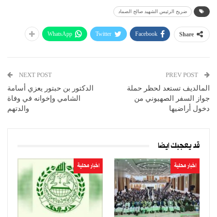
ضريح الرئيس الشهيد صالح الصماد
WhatsApp
Twitter
Facebook
Share
NEXT POST
PREV POST
المالديف تستعد لحظر حملة
الدكتور بن حبتور يعزي أسامة
جواز السفر الصهيوني من
الشامي وإخوانه في وفاة
دخول أراضيها
والدتهم
قد يعجبك ايضا
اخبار محلية
اخبار محلية