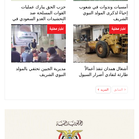
أمسيات وندوات في شعوب
حزب الحق يبارك عمليات
إحياءً لذكرى المولد النبوي
القوات المسلحة ضد
الشريف
التحشيدات العدو السعودي في
مأرب وحضرموت
اخبار محلية
اخبار محلية
أشغال همدان تنفذ أعمالاً
مديرية الجبين تحتفي بالمولد
طارئة لتفادي أضرار السيول
النبوي الشريف
السابق
المزيد