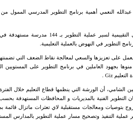
م عبدالله النعمي أهمية برنامج التطوير المدرسي الممول من ا
وأشار النعمي خلال حضوره اليوم ورشة العمل التقييمية لسير عملية التطوير بـ 144
مج التطوير في النهوض بالعملية التعليمية.
مل على تعزيزها والسعي لمعالجة نقاط الضعف التي تضمنتها 
نوها بجهود العاملين في برنامج التطوير على المستويين ا
عليم Giz .
ان التطوير الفنية بالمديريات و المحافظات المستهدفة بحسب 
روج بتوصيات ومعالجات مستقبلية لاي تعثرات ماتزال قائمة ب
ر عملية التنفيذ وتصحيح مسار عملية التطوير بالمدارس المست