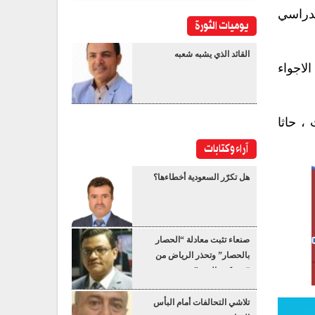
لدراسي
يوميات الثورة
القائد الذي يشبه شعبه
لاجواء
، حاثا
آراء وكتابات
هل تكرّر السعودية أخطاءها؟
صنعاء تثبت معادلة “الحصار
بالحصار” وتحذر الرياض من
“عسكرة البحر”
تلاشي التحالفات أمام البأس