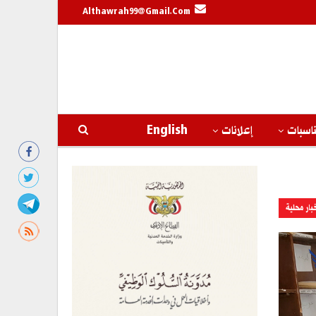
Althawrah99@gmail.com
اسبات
إعلانات
English
بار محلية