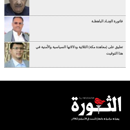
فاتورة العِنـاد الباهظـة
تعليق على (معاهدة مكة) الثلاثية ودلالاتها السياسية والأمنية في
هذا التوقيت