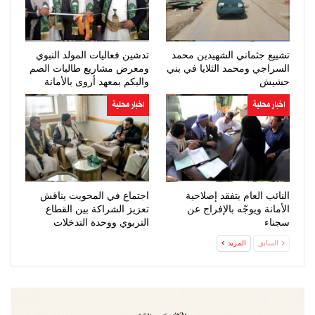
تشييع جثماني الشهيدين محمد
تدشين فعاليات المولد النبوي
السراجي ومحمد الثلايا في بني
ومعرض مشاريع طالبات الصم
حشيش
والبكم بمعهد أروى بالأمانة
اخبار محلية
اخبار محلية
النائب العام يتفقد إصلاحية
اجتماع في المحويت يناقش
الأمانة ويوجّه بالإفراج عن
تعزيز الشراكة بين القطاع
سجناء
التربوي ووحدة التدخلات
والجمعيات…
السابق
المزيد