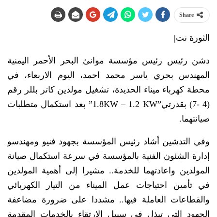
Share
الثورة نت|
دشن رئيس رئيس مؤسسة موانئ البحر الأحمر اليمنية
المهندس بحري ياسر محمد احمد، اليوم الاربعاء، في
محطة كهرباء ميناء الحديدة، تشغيل مولدين كاتر بللر رقم
(4 -7) بقدرتي”1.8KW – 1.2 KW” بعد استكمال متطلبات
صيانتهما.
وفي التدشين أشاد رئيس المؤسسة بجهود فنيو ومهندسو
إدارة الشئون الفنية بالمؤسسة في سرعة استكمال صيانة
المولدين واعادتهما للخدمة.. مشيرا إلى أهمية المولدين
في تأمين احتياجات عمل الميناء من التيار الكهربائي
والقطاعات العاملة فيها.. مشددا على ضرورة مضاعفة
الجهود التي تبذل في سبيل الارتقاء بالخدمات المقدمة