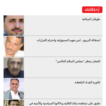
آراء وكتابات
طوفان المباغتة
استقالة البروي.. لمن يفهم المسؤولية واحترام القرارات
الفشل ينتظر “مجلس السلام العالمي”
فاتورة العِنـاد الباهظـة
تعليق على (معاهدة مكة) الثلاثية ودلالاتها السياسية والأمنية في