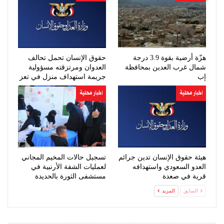
هزّة أرضية بقوة 3.9 درجة
حقوق الإنسان تحمل تحالف
شمال غرب العدين بمحافظة
العدوان ومرتزقته مسؤولية
إب
جريمة استهداف منزل في تعز
اخبار محلية
اخبار محلية
هيئة حقوق الإنسان تدين جرائم
تسجيل حالات المخيم المجاني
العدو السعودي واستهدافه
لعمليات الشفة الأرنبية في
قرية في صعدة
مستشفى الثورة بالحديدة
السابق
المزيد