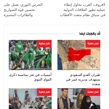
لافروف: الغرب يحاول إبطاء
الحرس الثوري: نعمل على
عملية تطور العلاقات الدولية
تحسين قوة الصواريخ
في سياق نظام متعدد الأقطاب
والطائرات المسيرة
قد يعجبك ايضا
اخبار محلية
اخبار محلية
طيران العدو السعودي
أمسيات في تعز بمناسبة ذكرى
يستهدف مديرية غمر في
المولد النبوي
صعدة
اخبار محلية
اخبار محلية