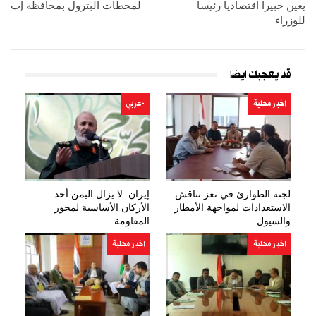
يعين خبيرا اقتصاديا رئيسا
لمحطات البترول بمحافظة إب
للوزراء
قد يعجبك ايضا
اخبار محلية
-عربي
لجنة الطوارئ في تعز تناقش
إيران: لا يزال اليمن أحد
الاستعدادات لمواجهة الأمطار
الأركان الأساسية لمحور
والسيول
المقاومة
اخبار محلية
اخبار محلية