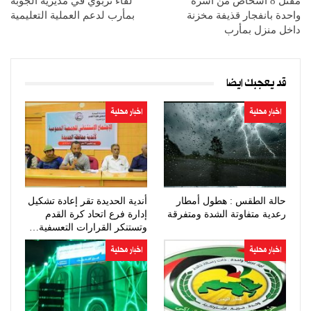
مقتل 8 أشخاص من أسرة
لقاء تربوي في مديرية الجوبة
واحدة بانفجار قذيفة مخزنة
بمأرب لدعم العملية التعليمية
داخل منزل بمأرب
قد يعجبك ايضا
اخبار محلية
اخبار محلية
حالة الطقس : هطول أمطار
أندية الحديدة تقر إعادة تشكيل
رعدية متفاوتة الشدة ومتفرقة
إدارة فرع اتحاد كرة القدم
وتستنكر القرارات التعسفية…
اخبار محلية
اخبار محلية