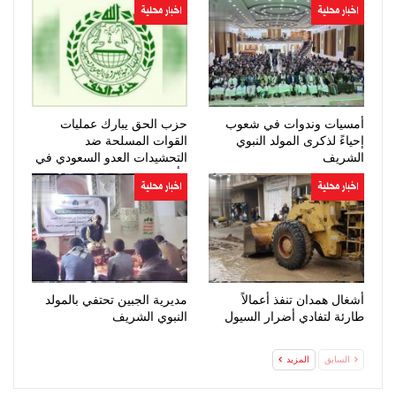
اخبار محلية
اخبار محلية
أمسيات وندوات في شعوب
حزب الحق يبارك عمليات
إحياءً لذكرى المولد النبوي
القوات المسلحة ضد
الشريف
التحشيدات العدو السعودي في
مأرب وحضرموت
اخبار محلية
اخبار محلية
أشغال همدان تنفذ أعمالاً
مديرية الجبين تحتفي بالمولد
طارئة لتفادي أضرار السيول
النبوي الشريف
السابق
المزيد