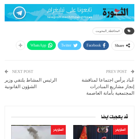
#محافظة_المحويت
WhatsApp
Twitter
Facebook
Share
NEXT POST
PREV POST
عُباد يرأس اجتماعا لمناقشة
الرئيس المشاط يلتقي وزير
إنجاز مشاريع المبادرات
الشؤون القانونية
المجتمعية بأمانة العاصمة
قد يعجبك ايضا
السلايدر
السلايدر