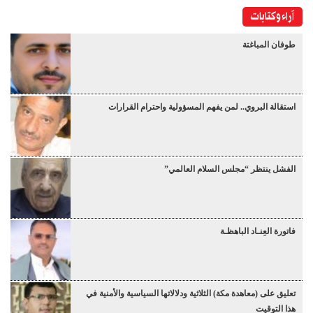
آراء وكتابات
طوفان المباغتة
استقالة البروي.. لمن يفهم المسؤولية واحترام القرارات
الفشل ينتظر “مجلس السلام العالمي”
فاتورة العِنـاد الباهظـة
تعليق على (معاهدة مكة) الثلاثية ودلالاتها السياسية والأمنية في
هذا التوقيت