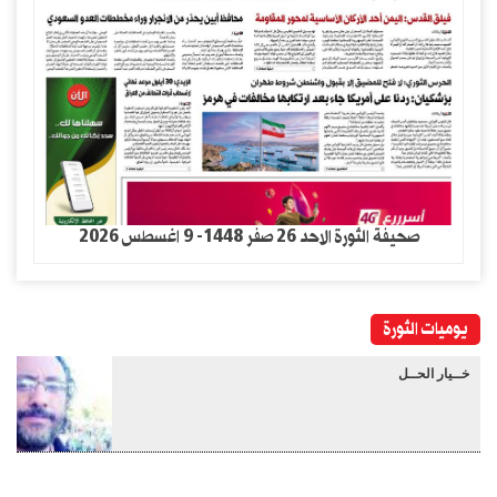
صحيفة الثورة الاحد 26 صفر 1448- 9 اغسطس 2026
يوميات الثورة
خــيار الحــل