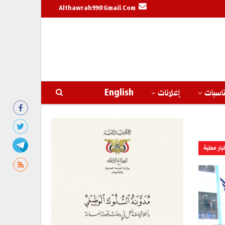
Althawrah99@gmail.com
اسبات
إعلانات
English
بار محلية