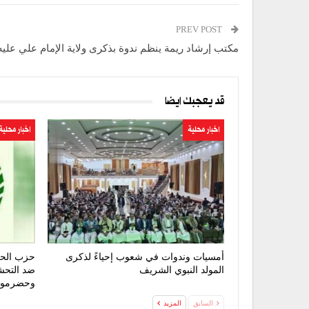
PREV POST
مكتب إرشاد ريمة ينظم ندوة بذكرى ولاية الإمام علي عليه
قد يعجبك ايضا
اخبار محلية
اخبار محلية
أمسيات وندوات في شعوب إحياءً لذكرى
حزب الحق
المولد النبوي الشريف
ضد التحش
وحضرمو
السابق
المزيد