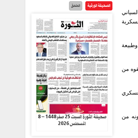
الصحيفة الورقية
الملحق
لسياني
عسكرية
وطبيعة
قوه من
لعسكري
صحيفة الثورة السبت 25 صفر1448 – 8
ونه من
اغسطس 2026