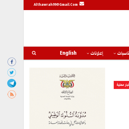
Althawrah99@gmail.com
اسبات
إعلانات
English
بار محلية