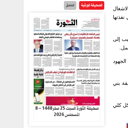
الصحيفة الورقية
الملحق
لاشغال
نفذتها
يب إلى
مل.
الجهود
قة بني
كل كلي
صحيفة الثورة السبت 25 صفر1448 – 8
اغسطس 2026