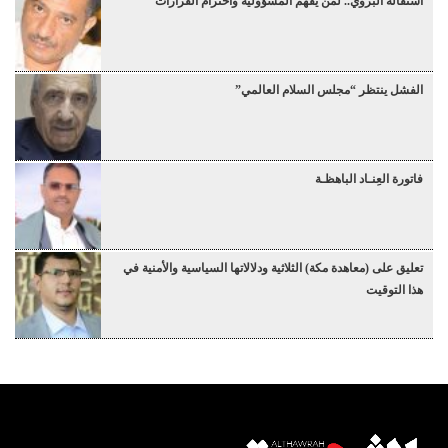
استقالة البروي.. لمن يفهم المسؤولية واحترام القرارات
الفشل ينتظر “مجلس السلام العالمي”
فاتورة العِنـاد الباهظـة
تعليق على (معاهدة مكة) الثلاثية ودلالاتها السياسية والأمنية في
هذا التوقيت