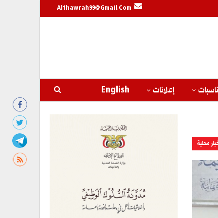
Althawrah99@gmail.com
اسبات
إعلانات
English
بار محلية