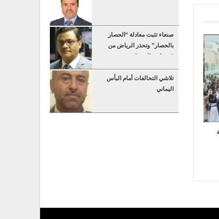
صنعاء تثبت معادلة “الحصار
بالحصار” وتحذر الرياض من
“عسكرة البحر”
تلاشي التحالفات أمام البأس
اليماني