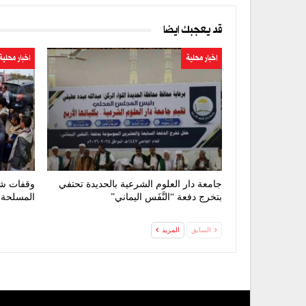
قد يعجبك ايضا
اخبار محلية
اخبار محلية
جامعة دار العلوم الشرعية بالحديدة تحتفي
وقفات شع
بتخرج دفعة “النَّفَس اليماني”
المسلحة 
السابق
المزيد