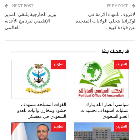
NEXT POST
PREV POST
لافروف :انتهاء الازمة في
وزير الخارجية يلتقي المدير
اوكرانيا بتخلي الولايات المتحدة
الإقليمي لبرنامج الأغذية
عن قيادة كييف
العالمي
قد يعجبك ايضا
السلايدر
السلايدر
سياسي أنصار الله يبارك
القوات المسلحة تستهدف
عمليات استهداف تحشيدات
حشود ومخازن وآليات للعدو
العدو السعودي
السعودي في معسكر
“صحن…
السلايدر
السلايدر