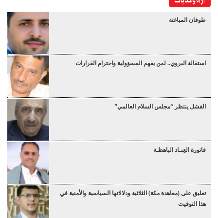
آراء وكتابات
طوفان المباغتة
استقالة البروي.. لمن يفهم المسؤولية واحترام القرارات
الفشل ينتظر “مجلس السلام العالمي”
فاتورة العِنـاد الباهظـة
تعليق على (معاهدة مكة) الثلاثية ودلالاتها السياسية والأمنية في
هذا التوقيت