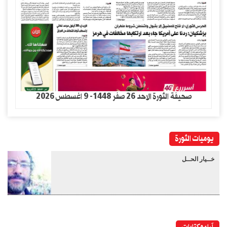
صحيفة الثورة الاحد 26 صفر 1448- 9 اغسطس 2026
يوميات الثورة
خــيار الحــل