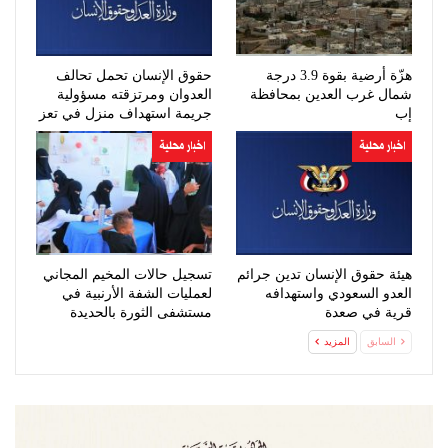
هزّة أرضية بقوة 3.9 درجة
حقوق الإنسان تحمل تحالف
شمال غرب العدين بمحافظة
العدوان ومرتزقته مسؤولية
إب
جريمة استهداف منزل في تعز
اخبار محلية
اخبار محلية
هيئة حقوق الإنسان تدين جرائم
تسجيل حالات المخيم المجاني
العدو السعودي واستهدافه
لعمليات الشفة الأرنبية في
قرية في صعدة
مستشفى الثورة بالحديدة
السابق
المزيد