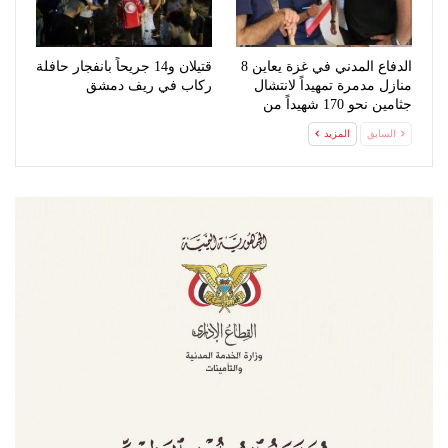
الدفاع المدني في غزة يعاين 8
قتيلان و14 جريحاً بانفجار حافلة
منازل مدمرة تمهيداً لانتشال
ركاب في ريف دمشق
جثامين نحو 170 شهيداً من
تحت…
السابق
المزيد