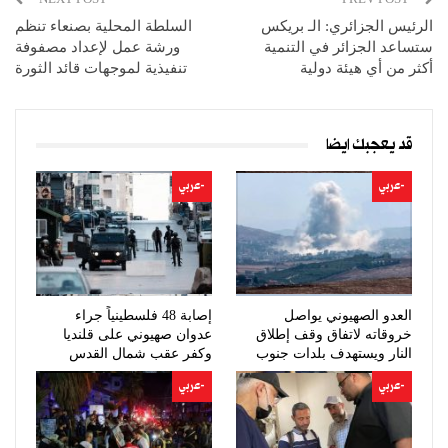
الرئيس الجزائري: الـ بريكس
السلطة المحلية بصنعاء تنظم
ستساعد الجزائر في التنمية
ورشة عمل لإعداد مصفوفة
أكثر من أي هيئة دولية
تنفيذية لموجهات قائد الثورة
قد يعجبك ايضا
-عربي
-عربي
العدو الصهيوني يواصل
إصابة 48 فلسطينياً جراء
خروقاته لاتفاق وقف إطلاق
عدوان صهيوني على قلنديا
النار ويستهدف بلدات جنوب
وكفر عقب شمال القدس
لبنان
-عربي
-عربي