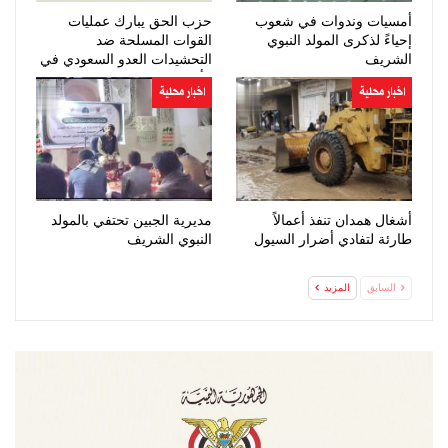
أمسيات وندوات في شعوب
حزب الحق يبارك عمليات
إحياءً لذكرى المولد النبوي
القوات المسلحة ضد
الشريف
التحشيدات العدو السعودي في
مأرب وحضرموت
اخبار محلية
اخبار محلية
أشغال همدان تنفذ أعمالاً
مديرية الجبين تحتفي بالمولد
طارئة لتفادي أضرار السيول
النبوي الشريف
السابق
المزيد