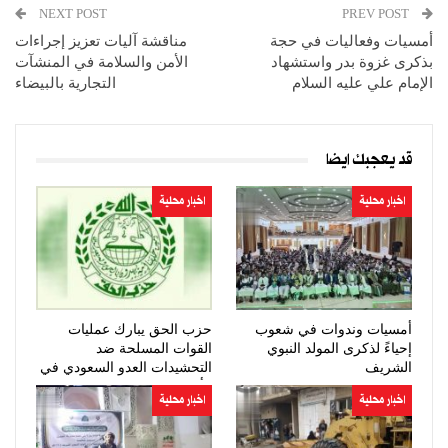
NEXT POST
PREV POST
أمسيات وفعاليات في حجة
مناقشة آليات تعزيز إجراءات
بذكرى غزوة بدر واستشهاد
الأمن والسلامة في المنشآت
الإمام علي عليه السلام
التجارية بالبيضاء
قد يعجبك ايضا
اخبار محلية
اخبار محلية
أمسيات وندوات في شعوب
حزب الحق يبارك عمليات
إحياءً لذكرى المولد النبوي
القوات المسلحة ضد
الشريف
التحشيدات العدو السعودي في
مأرب وحضرموت
اخبار محلية
اخبار محلية