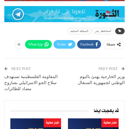
#محافظة_تعز
السلطة المحلية
WhatsApp
Twitter
Facebook
Share
NEXT POST
PREV POST
وزير الخارجية يهنئ باليوم
المقاومة الفلسطينية تستهدف
الوطني لجمهورية السنغال
سلاح الجو الاسرائيلي بصاروخ
مضاد للطائرات
قد يعجبك ايضا
اخبار محلية
اخبار محلية