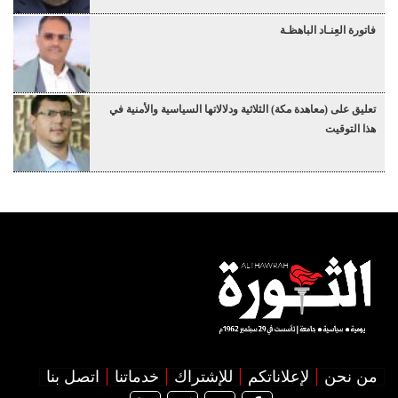
فاتورة العِنـاد الباهظـة
تعليق على (معاهدة مكة) الثلاثية ودلالاتها السياسية والأمنية في
هذا التوقيت
من نحن
لإعلاناتكم
للإشتراك
خدماتنا
اتصل بنا