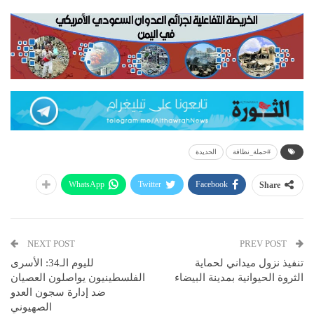
#حملة_نظافة
الحديدة
WhatsApp
Twitter
Facebook
Share
NEXT POST
PREV POST
تنفيذ نزول ميداني لحماية
لليوم الـ34: الأسرى
الثروة الحيوانية بمدينة البيضاء
الفلسطينيون يواصلون العصيان
ضد إدارة سجون العدو
الصهيوني