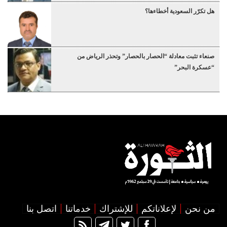
هل تكرّر السعودية أخطاءها؟
صنعاء تثبت معادلة “الحصار بالحصار” وتحذر الرياض من
“عسكرة البحر”
من نحن
لإعلاناتكم
للإشتراك
خدماتنا
اتصل بنا