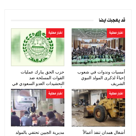
قد يعجبك ايضا
اخبار محلية
اخبار محلية
أمسيات وندوات في شعوب
حزب الحق يبارك عمليات
إحياءً لذكرى المولد النبوي
القوات المسلحة ضد
الشريف
التحشيدات العدو السعودي في
مأرب وحضرموت
اخبار محلية
اخبار محلية
أشغال همدان تنفذ أعمالاً
مديرية الجبين تحتفي بالمولد