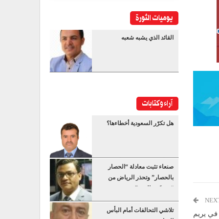
يوميات الثورة
القائد الذي يشبه شعبه
آراء وكتابات
هل تكرّر السعودية أخطاءها؟
صنعاء تثبت معادلة “الحصار
بالحصار” وتحذر الرياض من
“عسكرة البحر”
NEX
تلاشي التحالفات أمام البأس
 في يريم