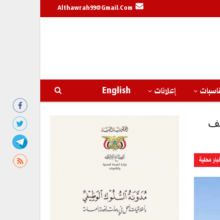
Althawrah99@gmail.com
اسبات
إعلانات
English
لف
بار محلية