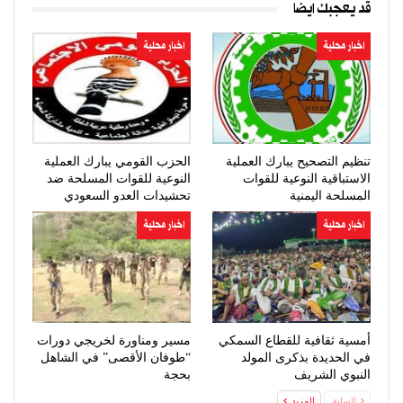
قد يعجبك ايضا
اخبار محلية
اخبار محلية
تنظيم التصحيح يبارك العملية
الحزب القومي يبارك العملية
الاستباقية النوعية للقوات
النوعية للقوات المسلحة ضد
المسلحة اليمنية
تحشيدات العدو السعودي
اخبار محلية
اخبار محلية
أمسية ثقافية للقطاع السمكي
مسير ومناورة لخريجي دورات
في الحديدة بذكرى المولد
“طوفان الأقصى” في الشاهل
النبوي الشريف
بحجة
السابق
المزيد