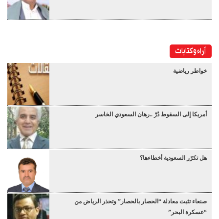
آراء وكتابات
خواطر رياضية
أمريكا إلى السقوط دُرْ ..رهان السعودي الخاسر
هل تكرّر السعودية أخطاءها؟
صنعاء تثبت معادلة “الحصار بالحصار” وتحذر الرياض من
“عسكرة البحر”