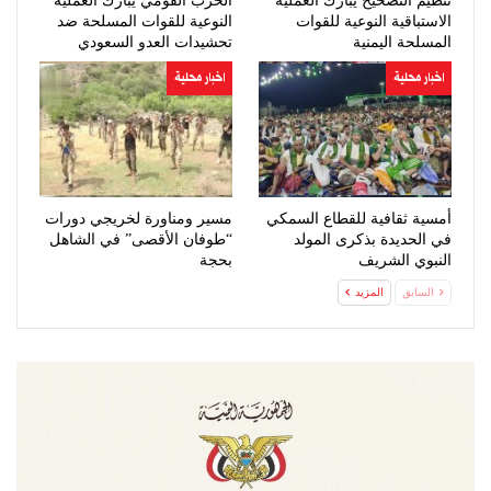
تنظيم التصحيح يبارك العملية
الحزب القومي يبارك العملية
الاستباقية النوعية للقوات
النوعية للقوات المسلحة ضد
المسلحة اليمنية
تحشيدات العدو السعودي
اخبار محلية
اخبار محلية
أمسية ثقافية للقطاع السمكي
مسير ومناورة لخريجي دورات
في الحديدة بذكرى المولد
“طوفان الأقصى” في الشاهل
النبوي الشريف
بحجة
السابق
المزيد