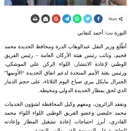
Share
الثورة نت/ أحمد كنفاني
أطّلع وزير النقل عبدالوهاب الدرة ومحافظ الحديدة محمد
قحيم، ونائب رئيس هيئة الأركان العامة – رئيس الفريق
الوطني لإعادة الانتشار، اللواء الركن علي الموشكي،
ورئيس بعثة الأمم المتحدة لدعم اتفاق الحديدة “الأونمها”
الجنرال مايكل بيري صباح اليوم الثلاثاء، على حجم الدمار
الذي لحق بمطار الحديدة الدولي ومحيطه.
وتفقد الزائرون، ومعهم وكيل المحافظة لشؤون الخدمات
محمد حليصي وعضو الفريق الوطني اللواء اللواء محمد
القادري، أبرز احتياجات إعادة تشغيل المطار وإعادته
للجاهزية على المستوى الفني والبنى التحتية.