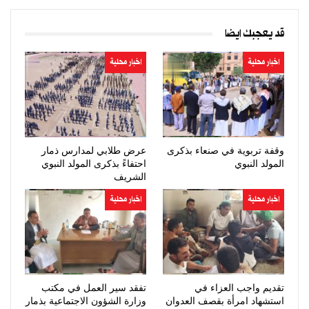
قد يعجبك ايضا
اخبار محلية
اخبار محلية
وقفة تربوية في صنعاء بذكرى
عرض طلابي لمدارس ذمار
المولد النبوي
احتفاءً بذكرى المولد النبوي
الشريف
اخبار محلية
اخبار محلية
تقديم واجب العزاء في
تفقد سير العمل في مكتب
استشهاد امرأة بقصف العدوان
وزارة الشؤون الاجتماعية بذمار