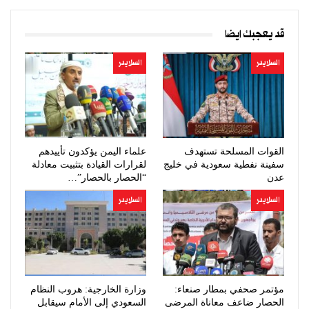
قد يعجبك ايضا
السلايدر
السلايدر
القوات المسلحة تستهدف
علماء اليمن يؤكدون تأييدهم
سفينة نفطية سعودية في خليج
لقرارات القيادة بتثبيت معادلة
عدن
“الحصار بالحصار”…
السلايدر
السلايدر
مؤتمر صحفي بمطار صنعاء:
وزارة الخارجية: هروب النظام
الحصار ضاعف معاناة المرضى
السعودي إلى الأمام سيقابل