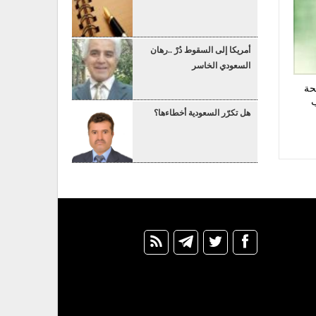
أمريكا إلى السقوط دُرْ ..رهان
السعودي الخاسر
حة
ب
هل تكرّر السعودية أخطاءها؟