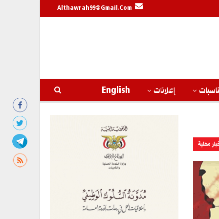
Althawrah99@gmail.com
اسبات
إعلانات
English
بار محلية