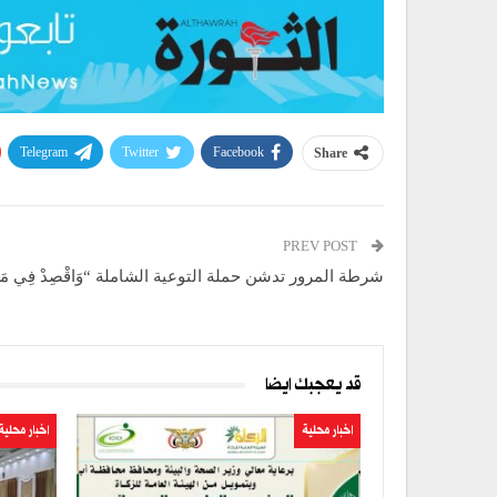
Telegram
Twitter
Facebook
Share
PREV POST
شرطة المرور تدشن حملة التوعية الشاملة “وَاقْصِدْ فِي مَش
قد يعجبك ايضا
اخبار محلية
اخبار محلية