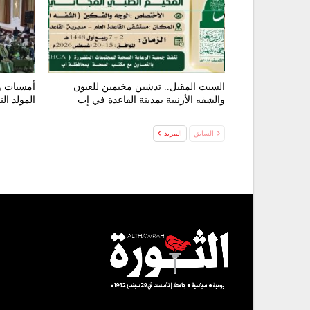
السبت المقبل.. تدشين مخيمين للعيون
أمسيات و
والشفه الأرنبية بمدينة القاعدة في إب
المولد ال
السابق
المزيد