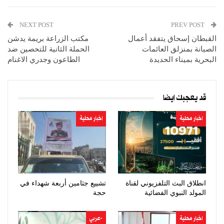
NEXT POST
PREV POST
القبطان إسحاق يتفقد أعمال
مكتب الزراعة بريمة يدشن
الصيانة بمنزلق العائمات
الحملة الثانية للتحصين ضد
البحرية بميناء الحديدة
الطاعون وجدري الاغنام
قد يعجبك ايضا
اخبار محلية
اخبار محلية
انطلاق البث التلفزيوني لقناة
تشييع جثامين أربعة شهداء في
المولد النبوي الفضائية
حجة
اخبار محلية
-عربي