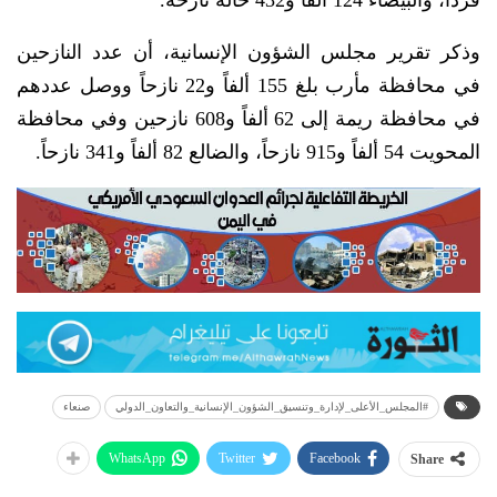
فرداً، والبيضاء 124 ألفاً و432 حالة نازحة.
وذكر تقرير مجلس الشؤون الإنسانية، أن عدد النازحين
في محافظة مأرب بلغ 155 ألفاً و22 نازحاً ووصل عددهم
في محافظة ريمة إلى 62 ألفاً و608 نازحين وفي محافظة
المحويت 54 ألفاً و915 نازحاً، والضالع 82 ألفاً و341 نازحاً.
#المجلس_الأعلى_لإدارة_وتنسيق_الشؤون_الإنسانية_والتعاون_الدولي
صنعاء
WhatsApp
Twitter
Facebook
Share