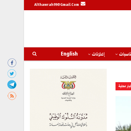
Althawrah99@gmail.com
اسبات
إعلانات
English
بار محلية