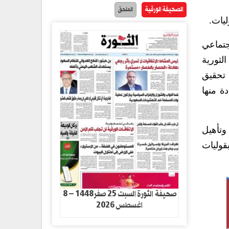
الصحيفة الورقية
الملحق
جتماعي
لثورية
 تحقيق
 العمل والاستفادة منها
وتأهيل
قوليات
صحيفة الثورة السبت 25 صفر1448 – 8
اغسطس 2026