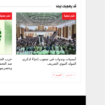
قد يعجبك ايضا
اخبار محلية
اخبار محلية
أمسيات وندوات في شعوب إحياءً لذكرى
حزب الحق
المولد النبوي الشريف
ضد التحش
وحضرمو
السابق
المزيد