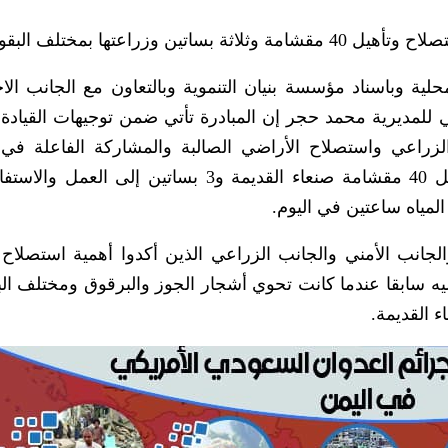
راعتها بمختلف البقوليات.
ية وباسناد مؤسسة بنيان التنموية وبالتعاون مع الجانب الا
للمديرية محمد حجر إن المبادرة تأتي ضمن توجيهات القيادة ا
الزراعي واستصلاح الأراضي الصالبة والمشاركة الفاعلة في
الاكتفاء الذاتي، وتسعى المبادرة إلى إعادة تأهيل 40 مقشامة صنعاء القديمة و3 بساتين إلى
المياه ساعتين في اليوم.
لجانب الأمني والجانب الزراعي الذين أكدوا أهمية استصلاح 
ليه سابقا عندما كانت تحوي أشجار الجوز والبرقوق ومختلف الب
ء القديمة.