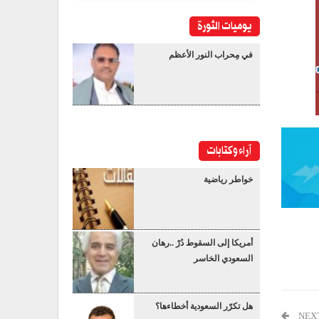
يوميات الثورة
في مِحراب النور الأعظم
آراء وكتابات
خواطر رياضية
أمريكا إلى السقوط دُرْ ..رهان
السعودي الخاسر
هل تكرّر السعودية أخطاءها؟
NEX