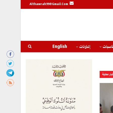
Althawrah99@gmail.com
اسبات
إعلانات
English
بار محلية