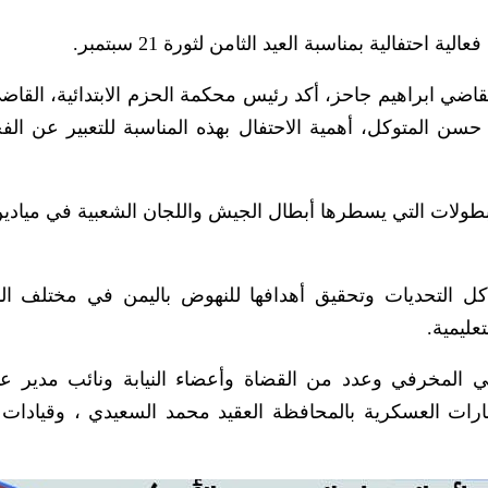
تفالية بمناسبة العيد الثامن لثورة 21 سبتمبر.
اضي ابراهيم جاحز، أكد رئيس محكمة الحزم الابتدائية، القاض
سن المتوكل، أهمية الاحتفال بهذه المناسبة للتعبير عن الفخ
بطولات التي يسطرها أبطال الجيش واللجان الشعبية في ميادين
 كل التحديات وتحقيق أهدافها للنهوض باليمن في مختلف ال
عليمية.
المخرفي وعدد من القضاة وأعضاء النيابة ونائب مدير عا
رات العسكرية بالمحافظة العقيد محمد السعيدي ، وقيادات ت