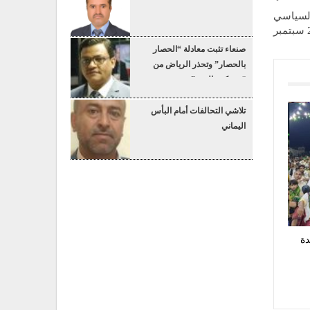
السياسي
صنعاء تثبت معادلة “الحصار
بالحصار” وتحذر الرياض من
“عسكرة البحر”
تلاشي التحالفات أمام البأس
اليماني
دة