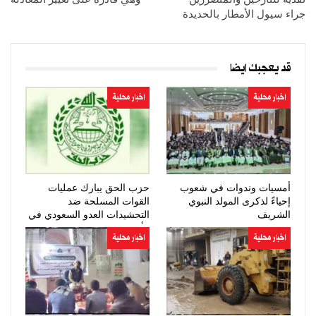
جراء سيول الأمطار بالحديدة
قد يعجبك ايضا
اخبار محلية
اخبار محلية
أمسيات وندوات في شعوب
حزب الحق يبارك عمليات
إحياءً لذكرى المولد النبوي
القوات المسلحة ضد
الشريف
التحشيدات العدو السعودي في
مأرب وحضرموت
اخبار محلية
اخبار محلية