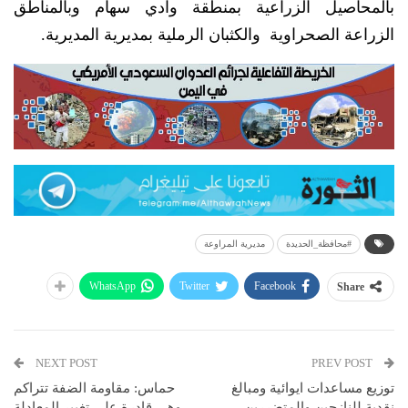
بالمحاصيل الزراعية بمنطقة وادي سهام وبالمناطق
الزراعة الصحراوية والكثبان الرملية بمديرية المديرية.
#محافظة_الحديدة
مديرية المراوعة
WhatsApp
Twitter
Facebook
Share
NEXT POST
PREV POST
توزيع مساعدات ايوائية ومبالغ
حماس: مقاومة الضفة تتراكم
نقدية للنازحين والمتضررين
وهي قادرة على تغيير المعادلة