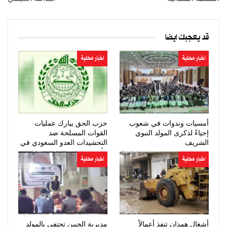
قد يعجبك ايضا
اخبار محلية
اخبار محلية
أمسيات وندوات في شعوب
حزب الحق يبارك عمليات
إحياءً لذكرى المولد النبوي
القوات المسلحة ضد
الشريف
التحشيدات العدو السعودي في
مأرب وحضرموت
اخبار محلية
اخبار محلية
أشغال همدان تنفذ أعمالاً
مديرية الجبين تحتفي بالمولد