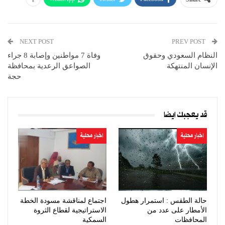
NEXT POST
PREV POST
النظام السعودي وحقوق
وفاة 7 مواطنين وإصابة 8 جراء
الإنسان المنتهكة
الصواعق الرعدية بمحافظة
حجة
قد يعجبك ايضا
اخبار محلية
اخبار محلية
حالة الطقس : استمرار هطول
اجتماع لمناقشة مسودة الخطة
الأمطار على عدد من
الاستراتيجية لقطاع الثروة
المحافظات
السمكية