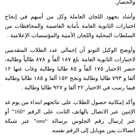
والحصار.
وأشاد بجهود اللجان العاملة وكل من أسهم في إنجاح
اختبارات الثانوية العامة بأمانة العاصمة والمحافظات من
السلطات المحلية واللجان الأمنية والمؤسسات الإعلامية .
وأوضح الوكيل النونو أن إجمالي عدد الطلاب المتقدمين
لاختبارات الثانوية العامة بلغ ١٨٧ ألفاً و ٨٧٨ طالباً وطالبة،
حضر الاختبار ١٧٥ ألفاً و ٨٥ طالبا وطالبة وغاب عنها ١٢
ألفا و ٧٩٣ طالبا وطالبة ونجح ١٥٢ ألفا و ١٨٥ طالبا وطالبة
فيما رسب في الاختبار ٢٢ ألفا و ٩٢٧ طالبا وطالبة .
وأكد إمكانية حصول الطلاب على نتائجهم ابتداء من يوم غد
الإثنين عبر الاتصال بالهاتف الثابت على الرقم “160” أو
عبر إرسال رقم الجلوس برسالة “sms” عبر شبكة
اتصالات يمن موبايل إلى الرقم نفسه.