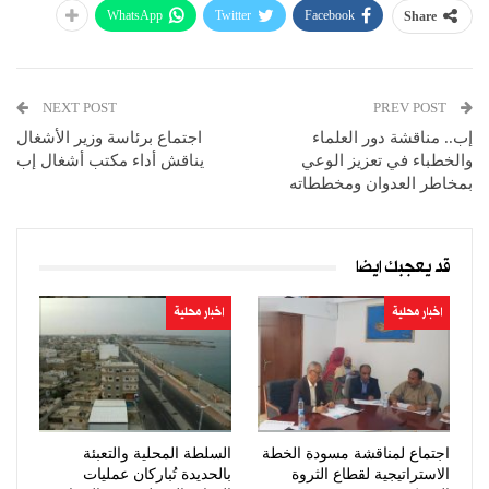
WhatsApp
Twitter
Facebook
Share
NEXT POST
PREV POST
إب.. مناقشة دور العلماء
اجتماع برئاسة وزير الأشغال
والخطباء في تعزيز الوعي
يناقش أداء مكتب أشغال إب
بمخاطر العدوان ومخططاته
قد يعجبك ايضا
اخبار محلية
اخبار محلية
اجتماع لمناقشة مسودة الخطة
السلطة المحلية والتعبئة
الاستراتيجية لقطاع الثروة
بالحديدة تُباركان عمليات