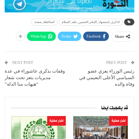
#ذكرى_استشهاد_الإمام_الحسين_عليه_السلام
#محافظة_صعدة
WhatsApp
Twitter
Facebook
Share
NEXT POST
PREV POST
رئيس الوزراء يعزي عضو
وقفات بذكرى عاشوراء في عدة
السياسي الأعلى النعيمي في
مديريات بتعز تحت شعار
وفاة والده
“هيهات منا الذلة”
قد يعجبك ايضا
اخبار محلية
اخبار محلية