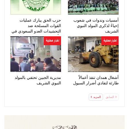
أمسيات وندوات في شعوب
حزب الحق يبارك عمليات
إحياءً لذكرى المولد النبوي
القوات المسلحة ضد
الشريف
التحشيدات العدو السعودي في
مأرب وحضرموت
اخبار محلية
اخبار محلية
أشغال همدان تنفذ أعمالاً
مديرية الجبين تحتفي بالمولد
طارئة لتفادي أضرار السيول
النبوي الشريف
السابق
المزيد