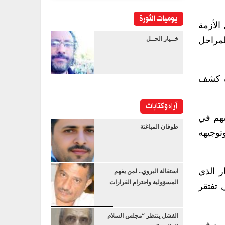
يوميات الثورة
الأزمة
المراحل
خــيار الحــل
زة كشف
آراء وكتابات
سهم في
طوفان المباغتة
توجيهه
ر الذي
استقالة البروي.. لمن يفهم
المسؤولية واحترام القرارات
 تفتقر
الفشل ينتظر “مجلس السلام
وره في