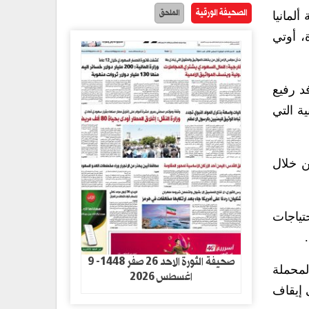
الصحيفة الورقية
الملحق
لمانيا
، أوتي
د رفيع
ية التي
 خلال
تياجات
صحيفة الثورة الاحد 26 صفر 1448- 9
لمحملة
اغسطس 2026
 إيقاف