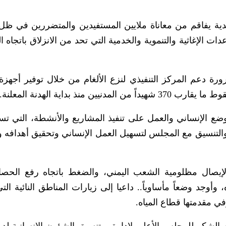
ية يفاقم من معاناة ملايين المستفيدين والمتضررين في ظل 
اعدات الإغاثية والتنموية والخدمية التي تحد من الانزلاق باتجاه 
رة دعم المركز التنفيذي لنزع الألغام من خلال توفير أجه
 منذ بداية الهدنة المعلنة.
ضع الإنساني والعمل على تنفيذ المشاريع والأنشطة، التي ت
، والتنسيق مع المجلس لتسهيل العمل الإنساني وتحقيق أهدافه و
يصال مظلومية الشعب اليمني، والضغط باتجاه رفع الحصا
جد وضعاً مأساوياً.. داعيا إلى زيارات المناطق النائية التي
ي مقدمتها قطاع المياه.
عن الشكر للمجلس الأعلى لإدارة، وتنسيق الشؤون الإنسانية لد