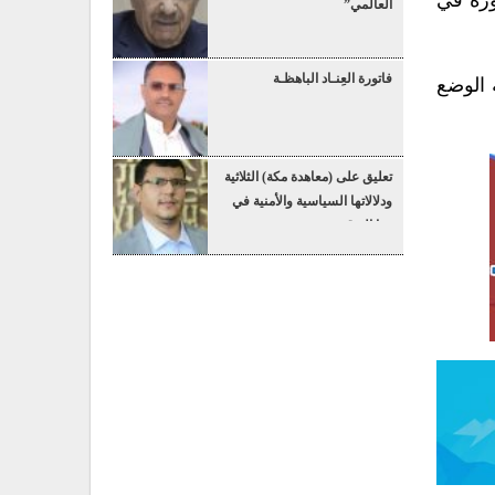
العالمي”
فاتورة العِنـاد الباهظـة
 الوضع
تعليق على (معاهدة مكة) الثلاثية
ودلالاتها السياسية والأمنية في
هذا التوقيت