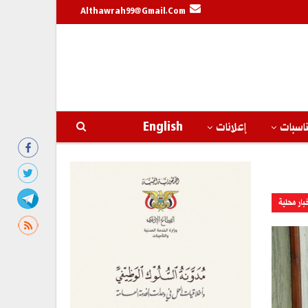
Althawrah99@gmail.com
اسبات
إعلانات
English
بار محلية