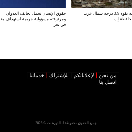
هزّة أرضية بقوة 3.9 درجة شمال غرب
حقوق الإنسان تحمل تحالف العدوان
محافظة إب
ومرتزقته مسؤولية جريمة استهداف من
في تعز
من نحن
لإعلاناتكم
للإشتراك
خدماتنا
اتصل بنا
جميع الحقوق محفوظة لـ الثورة نت © 2026