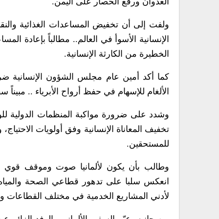
العدوان ورفع الحصار على اليمن.
ولفت إلى أن تخفيض المساعدات الغذائية والنقد
الإنسانية الأسوأ في العالم.. مطالباً بإعادة المس
الخطيرة من الكارثة الإنسانية.
كما أكد أمين عام مجلس الشؤون الإنسانية ضرو
الألغام للإسهام في حفظ أرواح الأبرياء .. مبيناً سقوط ما يقارب 370 شهيداً من المدنيين
وشدد على ضرورة مواكبة المنظمات الدولية للو
تخفيف المعاناة الإنسانية وفق أولويات الاحتياج
للمستحقين.
وطالب بأن يكون لألمانيا صوت وموقف قوي لإ
انعكس سلبا على تدهور قطاعي الصحة والمياه، وأو
لأدني المشاريع الخدمية في مختلف القطاعات وف
من جانبه، عبّر السفير الألماني والوفد الزائر 