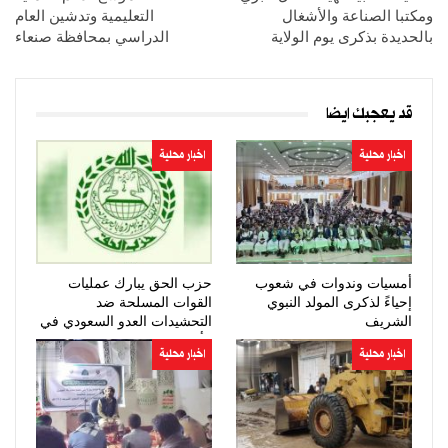
ومكتبا الصناعة والأشغال
التعليمية وتدشين العام
بالحديدة بذكرى يوم الولاية
الدراسي بمحافظة صنعاء
قد يعجبك ايضا
اخبار محلية
اخبار محلية
أمسيات وندوات في شعوب
حزب الحق يبارك عمليات
إحياءً لذكرى المولد النبوي
القوات المسلحة ضد
الشريف
التحشيدات العدو السعودي في
مأرب وحضرموت
اخبار محلية
اخبار محلية