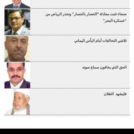
صنعاء تثبت معادلة “الحصار بالحصار” وتحذر الرياض من
“عسكرة البحر”
تلاشي التحالفات أمام البأس اليماني
الحق الذي يخافون سماع صوته
فليشهد الثقلان