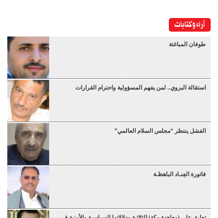
آراء وكتابات
طوفان المباغتة
استقالة البروي.. لمن يفهم المسؤولية واحترام القرارات
الفشل ينتظر “مجلس السلام العالمي”
فاتورة العِنـاد الباهظـة
تعليق على (معاهدة مكة) الثلاثية ودلالاتها السياسية والأمنية في